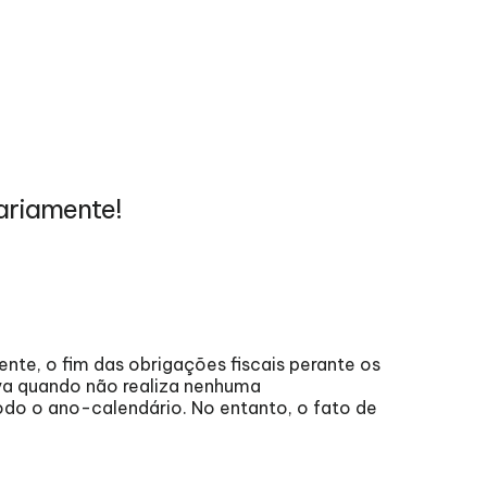
ariamente!
0
nte, o fim das obrigações fiscais perante os
agost
va quando não realiza nenhuma
odo o ano-calendário. No entanto, o fato de
202