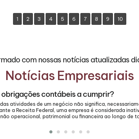
1
2
3
4
5
6
7
8
9
10
rmado com nossas notícias atualizadas di
Notícias Empresariais
 obrigações contábeis a cumprir?
as atividades de um negócio não significa, necessariame
nte a Receita Federal, uma empresa é considerada inati
ão operacional, patrimonial ou financeira ao longo de t