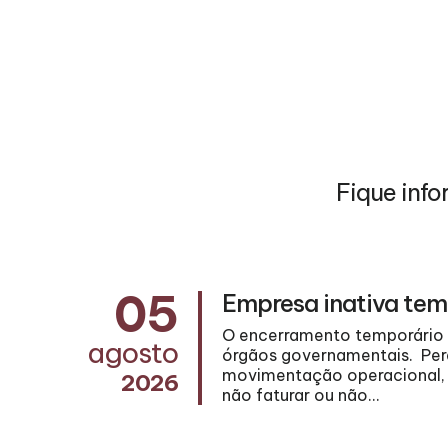
Fique info
05
Empresa inativa tem
 estabelece
O encerramento temporário d
agosto
rrando a
órgãos governamentais. Pera
mente
movimentação operacional, n
2026
não faturar ou não...