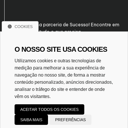
Venha fazer uma parceria de Sucesso! Encontre em
COOKIES
nossa empresa tudo o que precisa.
O NOSSO SITE USA COOKIES
Rua Santo Antônio, nº 260
Vila Perin - Lins - SP
Utilizamos cookies e outras tecnologias de
CEP. 16400-535
medição para melhorar a sua experiência de
(14) 3532-6833
navegação no nosso site, de forma a mostrar
(14) 9 9698-0194
conteúdo personalizado, anúncios direcionados,
roberto@rprassessoria.com.br
analisar o tráfego do site e entender de onde
vêm os visitantes.
ACEITAR TODOS OS COOKIES
SAIBA MAIS
PREFERÊNCIAS
Copyright
2026
RPR Assessoria Contabil
|