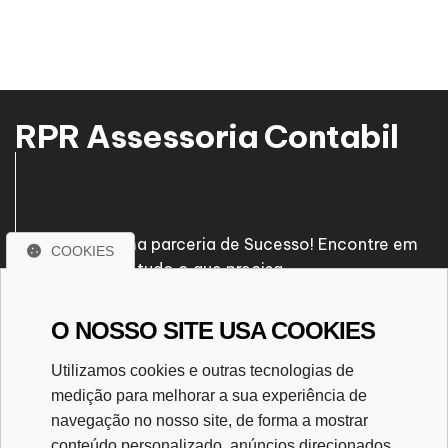
RPR Assessoria Contabil
Venha fazer uma parceria de Sucesso! Encontre em
COOKIES
nossa empresa tudo o que precisa.
O NOSSO SITE USA COOKIES
Rua Santo Antônio, nº 260
Vila Perin - Lins - SP
Utilizamos cookies e outras tecnologias de
CEP. 16400-535
medição para melhorar a sua experiência de
(14) 3532-6833
navegação no nosso site, de forma a mostrar
(14) 9 9698-0194
conteúdo personalizado, anúncios direcionados,