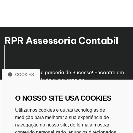
RPR Assessoria Contabil
Venha fazer uma parceria de Sucesso! Encontre em
COOKIES
nossa empresa tudo o que precisa.
O NOSSO SITE USA COOKIES
Rua Santo Antônio, nº 260
Vila Perin - Lins - SP
Utilizamos cookies e outras tecnologias de
CEP. 16400-535
medição para melhorar a sua experiência de
(14) 3532-6833
navegação no nosso site, de forma a mostrar
(14) 9 9698-0194
conteúdo personalizado, anúncios direcionados,